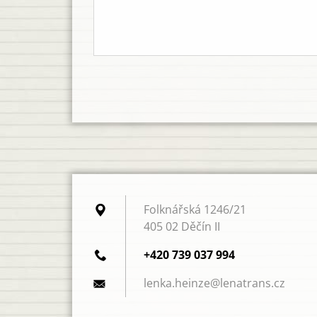
Folknářská 1246/21
405 02 Děčín II
+420 739 037 994
lenka.he
inze@len
atrans.c
z