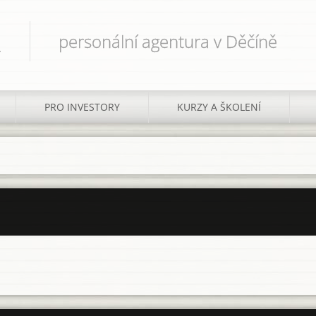
.
personální agentura v Děčíně
PRO INVESTORY
KURZY A ŠKOLENÍ