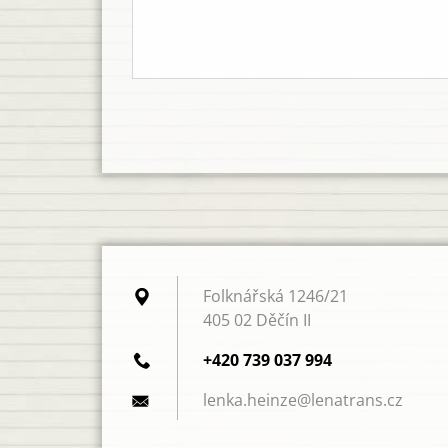
Folknářská 1246/21
405 02 Děčín II
+420 739 037 994
lenka.he
inze@len
atrans.c
z