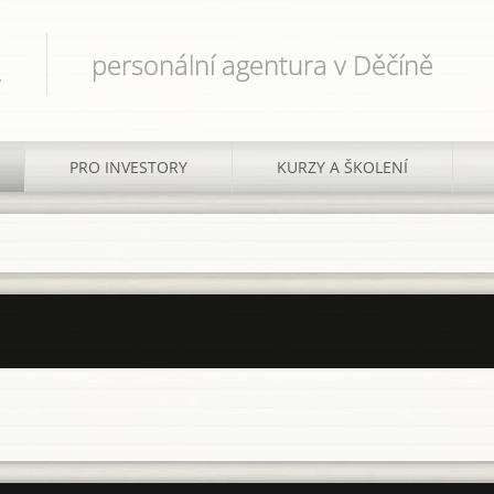
.
personální agentura v Děčíně
PRO INVESTORY
KURZY A ŠKOLENÍ