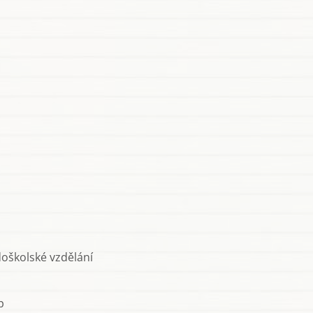
doškolské vzdělání
p