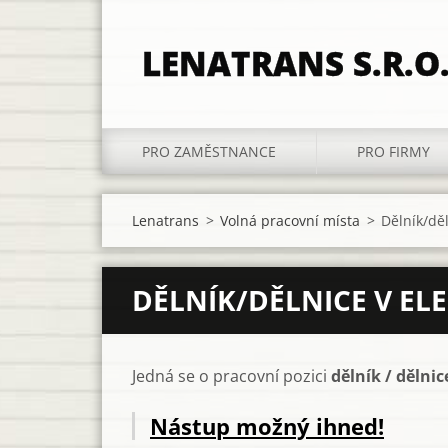
LENATRANS S.R.O
PRO ZAMĚSTNANCE
PRO FIRMY
Lenatrans
>
Volná pracovní místa
>
Dělník/děl
DĚLNÍK/DĚLNICE V EL
Jedná se o pracovní pozici
dělník / dělnic
Nástup možný ihned!