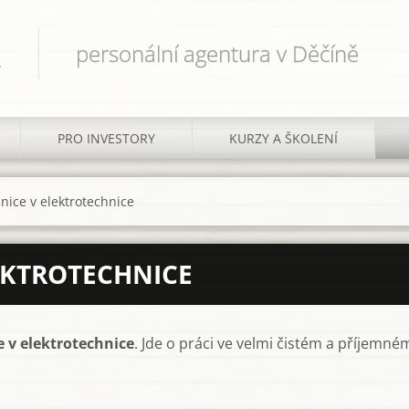
.
personální agentura v Děčíně
PRO INVESTORY
KURZY A ŠKOLENÍ
nice v elektrotechnice
EKTROTECHNICE
e v elektrotechnice
. Jde o práci ve velmi čistém a příjemn