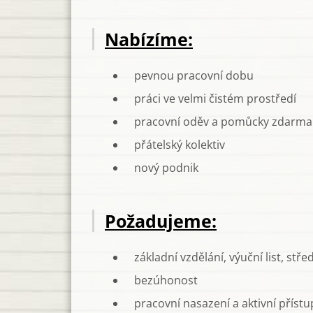
Nabízíme:
pevnou pracovní dobu
práci ve velmi čistém prostředí
pracovní oděv a pomůcky zdarma
přátelský kolektiv
nový podnik
Požadujeme:
základní vzdělání, výuční list, stře
bezúhonost
pracovní nasazení a aktivní přístu